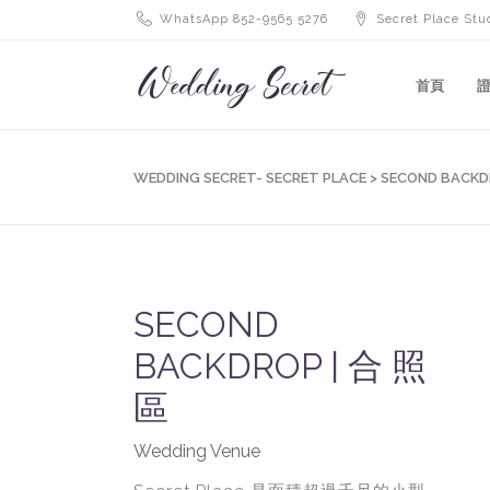
WhatsApp 852-9565 5276
Secret Place Stu
首頁
WEDDING SECRET- SECRET PLACE
>
SECOND BACKD
SECOND
BACKDROP | 合 照
區
Wedding Venue