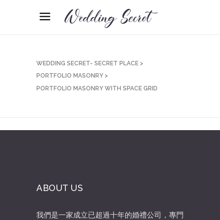
WEDDING SECRET- SECRET PLACE
>
PORTFOLIO MASONRY
>
PORTFOLIO MASONRY WITH SPACE GRID
Sorry, no posts matched your criteria.
ABOUT US
我們是一家成立已超過十年的婚禮公司，專門