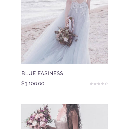
BLUE EASINESS
$
3,100.00
Rated
4.00
out
of 5