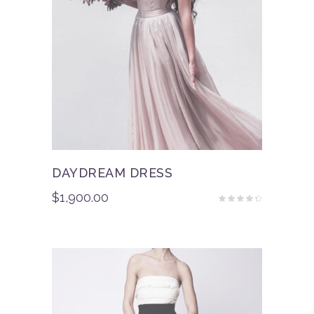
DAYDREAM DRESS
$
1,900.00
Rated
4.00
out
of 5