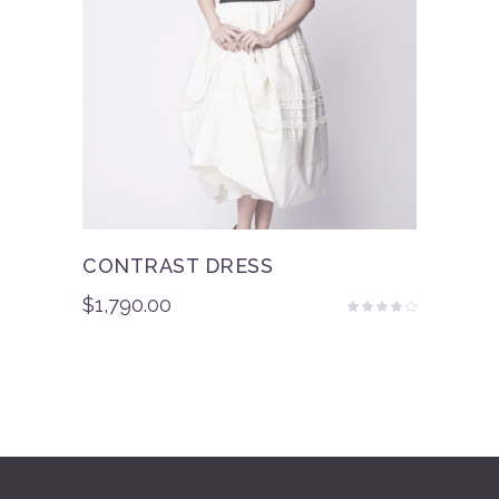
CONTRAST DRESS
$
1,790.00
Rated
3.50
out
of 5